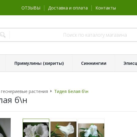
ОТЗЫВЫ
Доставка и оплата
Контакты
Примулины (хириты)
Синнингии
Эпис
 геснериевые растения
Тидея Белая б\н
лая б\н