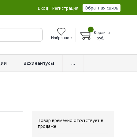
Обратная связь
Вход
Регистрация
Корзина
Избранное
руб.
ции
Эсхинантусы
...
Товар временно отсутствует в
продаже