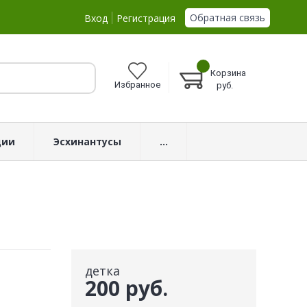
Обратная связь
Вход
Регистрация
Корзина
Избранное
руб.
ции
Эсхинантусы
...
детка
200 руб.