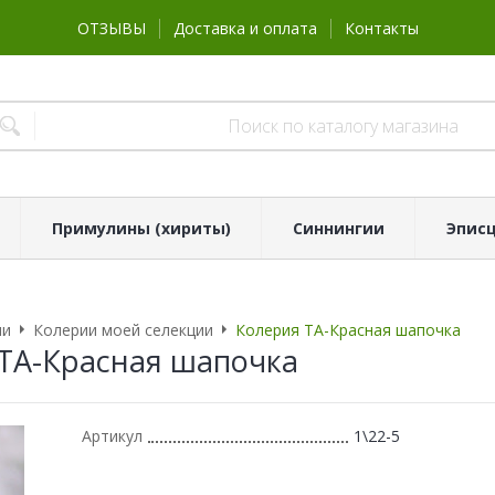
ОТЗЫВЫ
Доставка и оплата
Контакты
Примулины (хириты)
Синнингии
Эпис
ии
Колерии моей селекции
Колерия ТА-Красная шапочка
ТА-Красная шапочка
Артикул
1\22-5