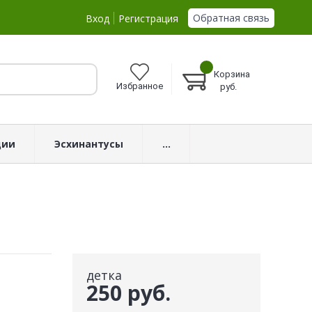
Обратная связь
Вход
Регистрация
Корзина
Избранное
руб.
ции
Эсхинантусы
...
детка
250 руб.