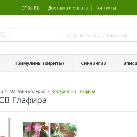
ОТЗЫВЫ
Доставка и оплата
Контакты
Примулины (хириты)
Синнингии
Эпис
ии
Магазин колерий
Колерия СВ Глафира
СВ Глафира