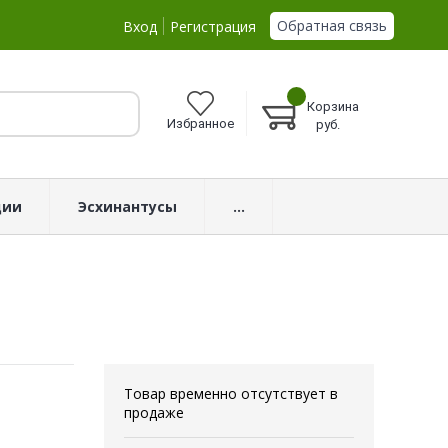
Обратная связь
Вход
Регистрация
Корзина
Избранное
руб.
ции
Эсхинантусы
...
Товар временно отсутствует в
продаже