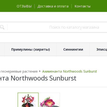
ОТЗЫВЫ
Доставка и оплата
Контакты
Примулины (хириты)
Синнингии
Эпис
 геснериевые растения
Ахименанта Northwoods Sunburst
та Northwoods Sunburst