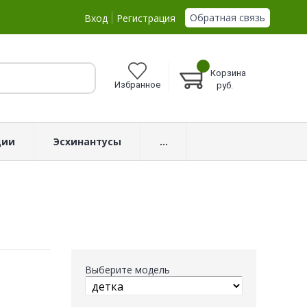
Обратная связь
Вход
Регистрация
Корзина
Избранное
руб.
ции
Эсхинантусы
...
Выберите модель