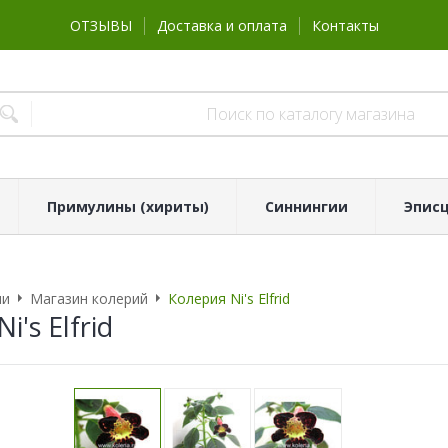
ОТЗЫВЫ
Доставка и оплата
Контакты
Примулины (хириты)
Синнингии
Эпис
ии
Магазин колерий
Колерия Ni's Elfrid
i's Elfrid