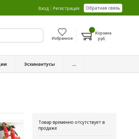
Обратная связь
Вход
Регистрация
Корзина
Избранное
руб.
ции
Эсхинантусы
...
Товар временно отсутствует в
продаже