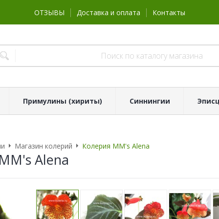
ОТЗЫВЫ
Доставка и оплата
Контакты
Примулины (хириты)
Синнингии
Эпис
ии
Магазин колерий
Колерия MM's Alena
MM's Alena