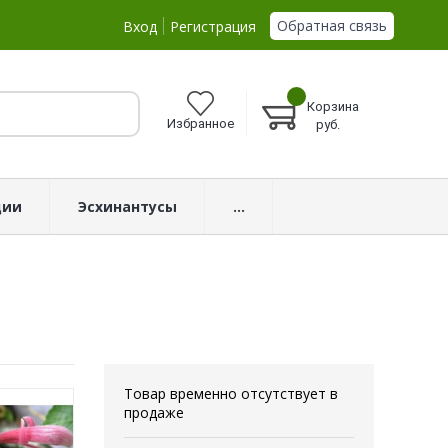
Обратная связь
Вход
Регистрация
Корзина
Избранное
руб.
ции
Эсхинантусы
...
Товар временно отсутствует в
продаже