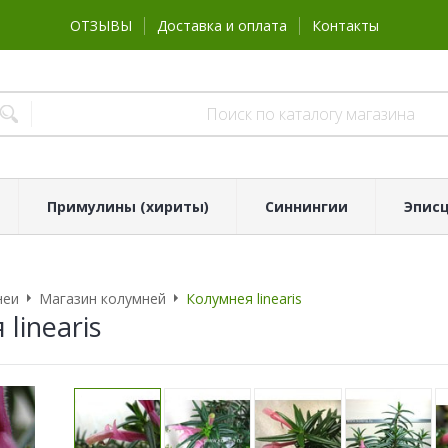
ОТЗЫВЫ
Доставка и оплата
Контакты
Примулины (хириты)
Синнингии
Эпис
неи
Магазин колумней
Колумнея linearis
linearis