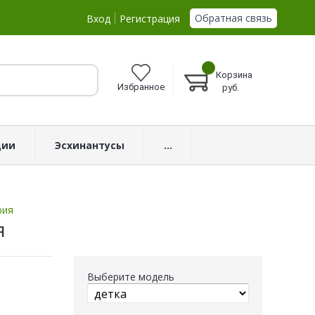
Обратная связь
Вход
Регистрация
Корзина
Избранное
руб.
ции
Эсхинантусы
...
рия
я
Выберите модель