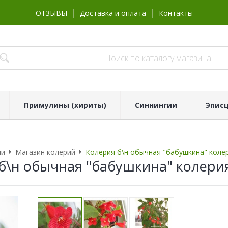
ОТЗЫВЫ
Доставка и оплата
Контакты
Примулины (хириты)
Синнингии
Эпис
ии
Магазин колерий
Колерия б\н обычная "бабушкина" коле
б\н обычная "бабушкина" колери