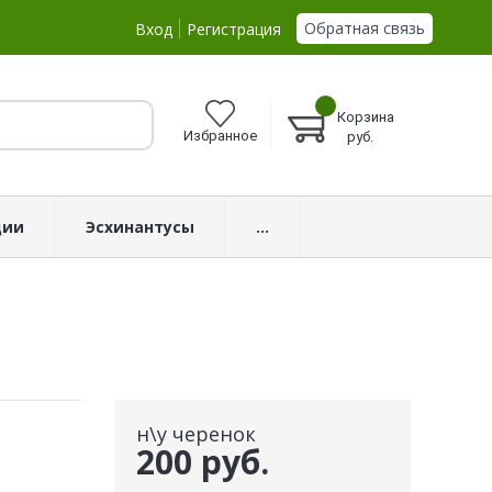
Обратная связь
Вход
Регистрация
Корзина
Избранное
руб.
ции
Эсхинантусы
...
н\у черенок
200 руб.