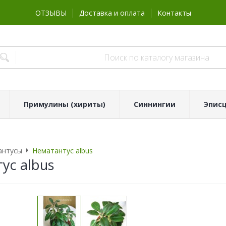
ОТЗЫВЫ
Доставка и оплата
Контакты
Примулины (хириты)
Синнингии
Эпис
антусы
Нематантус albus
ус albus